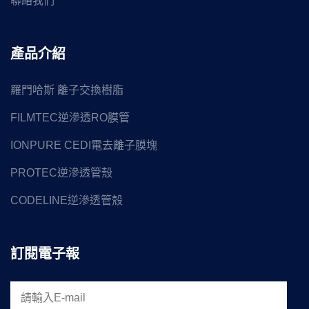
聯絡我們
產品介紹
羅門哈斯 離子交換樹脂
FILMTEC逆滲透RO膜管
IONPURE CEDI電去離子膜塊
PROTEC逆滲透管殼
CODELINE逆滲透管殼
訂閱電子報